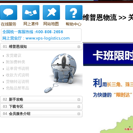
维普恩物流 >>